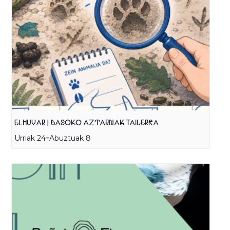
ELHUYAR | BASOKO AZTARNAK TAILERRA
-
Urriak 24
Abuztuak 8