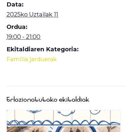
Data:
2025ko Uztailak 11
Ordua:
19:00 - 21:00
Ekitaldiaren Kategoria:
Familia jarduerak
Erlazionatutako ekitaldiak