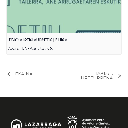
TELOIA IREKI AURRETIK | ELARA
-
Azaroak 7
Abuztuak 8
IAKko 1.
EKAINA
URTEURRENA