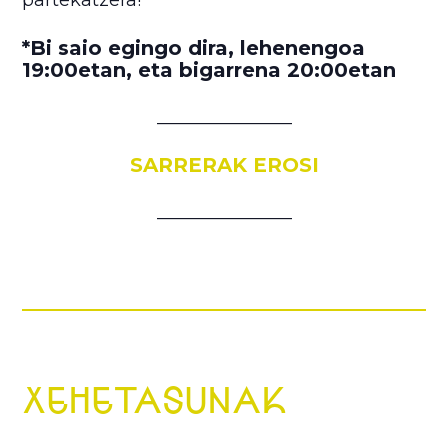
*Bi saio egingo dira, lehenengoa
19:00etan, eta bigarrena 20:00etan
_______________
SARRERAK EROSI
_______________
XEHETASUNAK