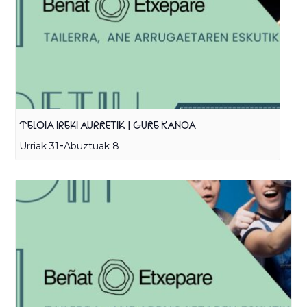
TELOIA IREKI AURRETIK | GURE KANOA
-
Urriak 31
Abuztuak 8