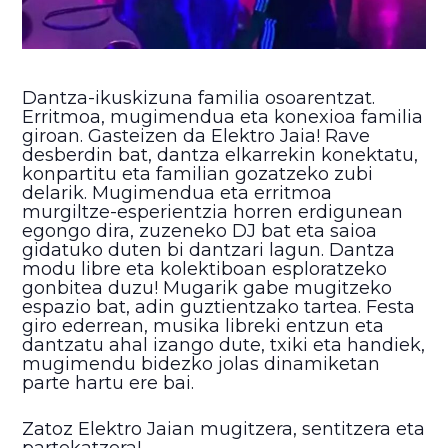
Dantza-ikuskizuna familia osoarentzat.
Erritmoa, mugimendua eta konexioa familia
giroan. Gasteizen da Elektro Jaia! Rave
desberdin bat, dantza elkarrekin konektatu,
konpartitu eta familian gozatzeko zubi
delarik. Mugimendua eta erritmoa
murgiltze-esperientzia horren erdigunean
egongo dira, zuzeneko DJ bat eta saioa
gidatuko duten bi dantzari lagun. Dantza
modu libre eta kolektiboan esploratzeko
gonbitea duzu! Mugarik gabe mugitzeko
espazio bat, adin guztientzako tartea. Festa
giro ederrean, musika libreki entzun eta
dantzatu ahal izango dute, txiki eta handiek,
mugimendu bidezko jolas dinamiketan
parte hartu ere bai.
Zatoz Elektro Jaian mugitzera, sentitzera eta
partekatzera!