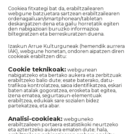
Cookiea fitxategi bat da, erabiltzailearen
webgune batzuetara sartzean erabiltzailearen
ordenagailuan/smartphonean/tabletan
deskargatzen dena eta gailu horretatik egiten
den nabigazioari buruzko informazioa
biltegiratzen eta berreskuratzen duena.
Izaskun Arrue Kulturguneak (hemendik aurrera
IAK), webgune honetan, ondoren aipatzen diren
cookieak erabiltzen ditu:
Cookie teknikoak:
webgunean
nabigatzeko eta bertako aukera eta zerbitzuak
erabiltzeko balio dute; esate baterako, datu-
trafikoa kontrolatzea, saioa identifikatzea, eskari
baten atalak gogoratzea, erosketa bat egitea,
izena ematea, segurtasun-elementuak
erabiltzea, edukiak sare sozialen bidez
partekatzea, eta abar.
Analisi-cookieak:
webguneko
erabiltzaileen portaera estatistikoki neurtzeko
eta aztertzeko aukera ematen dute; hala,