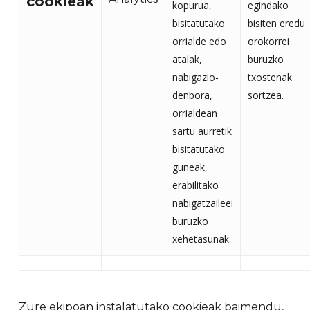
cookieak
kopurua,
egindako
bisitatutako
bisiten eredu
orrialde edo
orokorrei
atalak,
buruzko
nabigazio-
txostenak
denbora,
sortzea.
orrialdean
sartu aurretik
bisitatutako
guneak,
erabilitako
nabigatzaileei
buruzko
xehetasunak.
Zure ekipoan instalatutako cookieak baimendu,