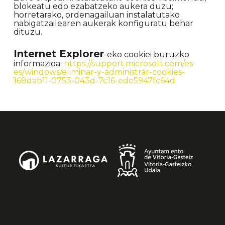
blokeatu edo ezabatzeko aukera duzu;
horretarako, ordenagailuan instalatutako
nabigatzailearen aukerak konfiguratu behar
dituzu.
Internet Explorer
-eko cookiei buruzko
informazioa:
https://support.microsoft.com/es-
es/windows/eliminar-y-administrar-cookies-
168dab11-0753-043d-7c16-ede5947fc64d