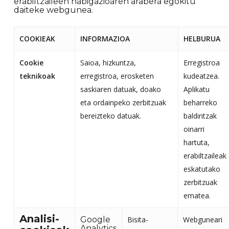
erabiltzaileen nabigazioaren arabera egokitu
daiteke webgunea.
COOKIEAK
INFORMAZIOA
HELBURUA
Cookie
Saioa, hizkuntza,
Erregistroa
teknikoak
erregistroa, erosketen
kudeatzea.
saskiaren datuak, doako
Aplikatu
eta ordainpeko zerbitzuak
beharreko
bereizteko datuak.
baldintzak
oinarri
hartuta,
erabiltzaileak
eskatutako
zerbitzuak
ematea.
Analisi-
Google
Bisita-
Webguneari
Analytics