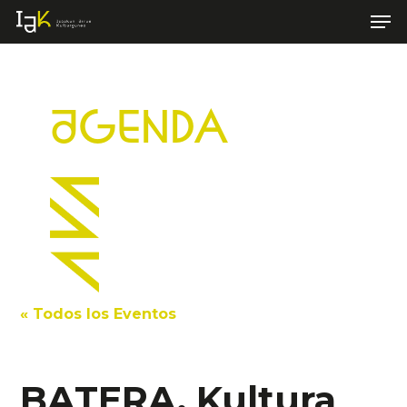
Men
Skip
to
Close
main
Menu
content
AGENDA
« Todos los Eventos
BATERA, Kultura