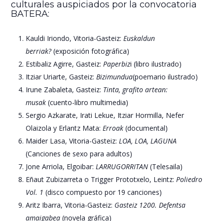
culturales auspiciados por la convocatoria
BATERA:
Kauldi Iriondo, Vitoria-Gasteiz:
Euskaldun
berriak?
(exposición fotográfica)
Estibaliz Agirre, Gasteiz:
Paperbiz
i (libro ilustrado)
Itziar Uriarte, Gasteiz:
Bizimundua
(poemario ilustrado)
Irune Zabaleta, Gasteiz:
Tinta, grafito artean:
musak
(cuento-libro multimedia)
Sergio Azkarate, Irati Lekue, Itziar Hormilla, Nefer
Olaizola y Erlantz Mata:
Erroak
(documental)
Maider Lasa, Vitoria-Gasteiz:
LOA, LOA, LAGUNA
(Canciones de sexo para adultos)
Jone Arriola, Elgoibar:
LARRUGORRITAN
(Telesaila)
Eñaut Zubizarreta o Trigger Prototxelo, Leintz:
Poliedro
Vol. 1
(disco compuesto por 19 canciones)
Aritz Ibarra, Vitoria-Gasteiz:
Gasteiz 1200. Defentsa
amaigabea
(novela gráfica)