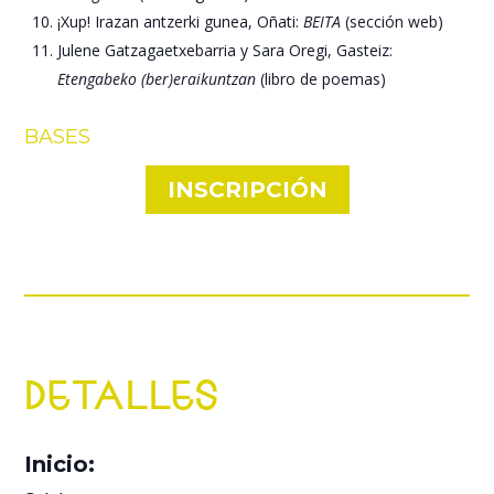
¡Xup! Irazan antzerki gunea, Oñati:
BEITA
(sección web)
Julene Gatzagaetxebarria y Sara Oregi, Gasteiz:
Etengabeko (ber)eraikuntzan
(libro de poemas)
BASES
INSCRIPCIÓN
DETALLES
Inicio: