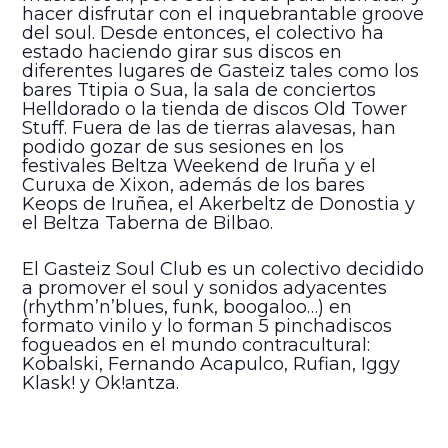
hacer disfrutar con el inquebrantable groove
del soul. Desde entonces, el colectivo ha
estado haciendo girar sus discos en
diferentes lugares de Gasteiz tales como los
bares Ttipia o Sua, la sala de conciertos
Helldorado o la tienda de discos Old Tower
Stuff. Fuera de las de tierras alavesas, han
podido gozar de sus sesiones en los
festivales Beltza Weekend de Iruña y el
Curuxa de Xixon, además de los bares
Keops de Iruñea, el Akerbeltz de Donostia y
el Beltza Taberna de Bilbao.
El Gasteiz Soul Club es un colectivo decidido
a promover el soul y sonidos adyacentes
(rhythm’n’blues, funk, boogaloo…) en
formato vinilo y lo forman 5 pinchadiscos
fogueados en el mundo contracultural:
Kobalski, Fernando Acapulco, Rufian, Iggy
Klask! y Ok!antza.