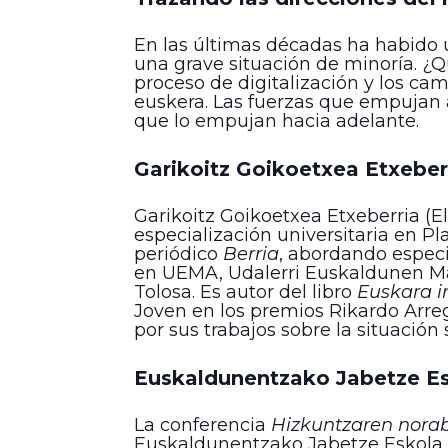
En las últimas décadas ha habido 
una grave situación de minoría. ¿Q
proceso de digitalización y los cam
euskera. Las fuerzas que empujan a
que lo empujan hacia adelante.
Garikoitz Goikoetxea Etxeber
Garikoitz Goikoetxea Etxeberria (El
especialización universitaria en Pl
periódico
Berria
, abordando espec
en UEMA, Udalerri Euskaldunen Ma
Tolosa. Es autor del libro
Euskara i
Joven en los premios Rikardo Arreg
por sus trabajos sobre la situación 
Euskaldunentzako Jabetze E
La conferencia
Hizkuntzaren nora
Euskaldunentzako Jabetze Eskola. E