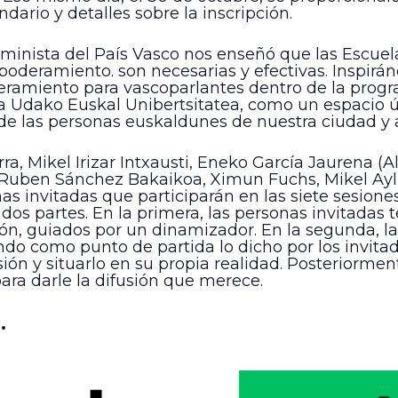
dario y detalles sobre la inscripción.
minista del País Vasco nos enseñó que las Escue
deramiento. son necesarias y efectivas. Inspiránd
amiento para vascoparlantes dentro de la progr
 Udako Euskal Unibertsitatea, como un espacio útil
de las personas euskaldunes de nuestra ciudad y 
rra, Mikel Irizar Intxausti, Eneko García Jaurena (
a, Ruben Sánchez Bakaikoa, Ximun Fuchs, Mikel Ay
as invitadas que participarán en las siete sesione
dos partes. En la primera, las personas invitadas t
ón, guiados por un dinamizador. En la segunda, l
ando como punto de partida lo dicho por los invita
ón y situarlo en su propia realidad. Posteriormente
para darle la difusión que merece.
.