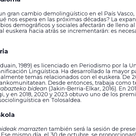
un gran cambio demolingüístico en el País Vasco,
ué nos espera en las próximas décadas? La expansi
bios demográficos y sociales afectarán de lleno al
l euskera hacia atrás se incrementarán: es neces
ria
duain, 1989) es licenciado en Periodismo por la Un
anificación Lingüística. Ha desarrollado la mayor pa
ialmente temas relacionados con el euskera. De 2
nkomunitatean. Desde entonces, trabaja como t
rabazteko bidean
(Jakin-Berria-Elkar, 2016). En 20
i, y en 2018, 2020 y 2023 obtuvo uno de los premi
sociolingüística en Tolosaldea.
skola
bideak marrazten
también será la sesión de prese
se mismo día, el 30 de octubre, se proporcionará