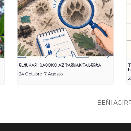
ELHUYAR | BASOKO AZTARNAK TAILERRA
T
h
-
24 Octubre
7 Agosto
2
BEÑI AGIRR