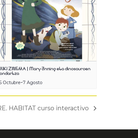
XIKI ZINEMA | Mary Anning eta dinosauroen
ondartza
-
5 Octubre
7 Agosto
E. HABITAT curso interactivo