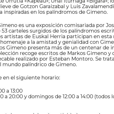
e Urrutia «Kapeau»; Unai Iturriaga «Bigara»; l
relieve de Gotzon Garaizabal y Luis Zavalamend
a inspiradas en los palíndromos de Gimeno.
eno es una exposición comisariada por Jose
53 carteles surgidos de los palíndromos escr
rtistas de Euskal Herria participan en esta 
omenaje a la amistad y genialidad con Gimeno
arkos Gimeno presenta más de un centenar de
olección recoge escritos de Markos Gimeno y d
pecable realizado por Esteban Montoro. Se tra
el mundo palíndrico de Gimeno.
 en el siguiente horario:
00 a 13:00
00 a 20:00 y domingos de 12:00 a 14:00 (todos 