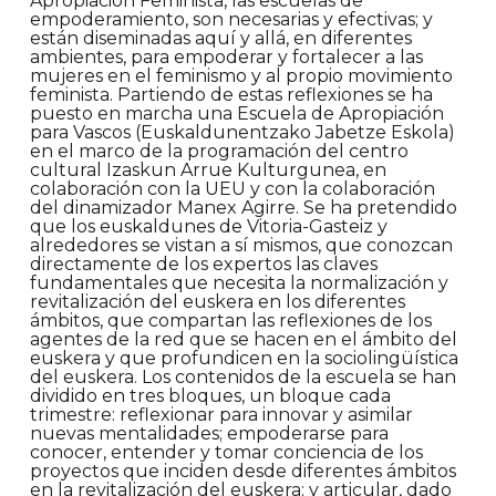
Apropiación Feminista, las escuelas de
empoderamiento, son necesarias y efectivas; y
están diseminadas aquí y allá, en diferentes
ambientes, para empoderar y fortalecer a las
mujeres en el feminismo y al propio movimiento
feminista. Partiendo de estas reflexiones se ha
puesto en marcha una Escuela de Apropiación
para Vascos (Euskaldunentzako Jabetze Eskola)
en el marco de la programación del centro
cultural Izaskun Arrue Kulturgunea, en
colaboración con la UEU y con la colaboración
del dinamizador Manex Agirre. Se ha pretendido
que los euskaldunes de Vitoria-Gasteiz y
alrededores se vistan a sí mismos, que conozcan
directamente de los expertos las claves
fundamentales que necesita la normalización y
revitalización del euskera en los diferentes
ámbitos, que compartan las reflexiones de los
agentes de la red que se hacen en el ámbito del
euskera y que profundicen en la sociolingüística
del euskera. Los contenidos de la escuela se han
dividido en tres bloques, un bloque cada
trimestre: reflexionar para innovar y asimilar
nuevas mentalidades; empoderarse para
conocer, entender y tomar conciencia de los
proyectos que inciden desde diferentes ámbitos
en la revitalización del euskera; y articular, dado