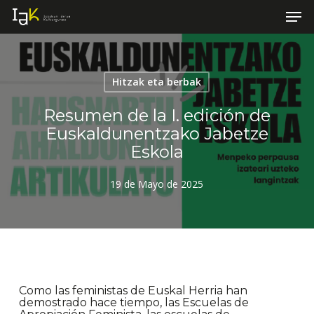
Men
Skip
to
Close
main
Menu
content
Hitzak eta berbak
Resumen de la I. edición de
Euskaldunentzako Jabetze
Eskola
19 de Mayo de 2025
Como las feministas de Euskal Herria han
demostrado hace tiempo, las Escuelas de