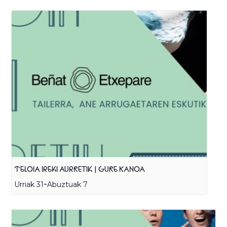
TELOIA IREKI AURRETIK | GURE KANOA
-
Urriak 31
Abuztuak 7