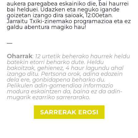
aukera paregabea eskainiko die, bai haurrei
bai helduei. Udazken eta neguko igande
goizetan izango dira saioak, 12:00etan.
Jarraitu Txiki-zinemako programazioa eta ez
galdu abentura magiko hau!
__
Oharrak
:
12 urtetik beherako haurrek heldu
batekin etorri beharko dute. Heldu
bakoitzak, gehienez, 4 haur lagundu ahal
izango ditu. Pertsona orok, adina edozein
dela ere, gonbidapena beharko du.
Pelikulen adin-gomendioa informazio
modura eskaintzen da, baina ez da adin-
mugarik ezarriko sarrerarako.
SARRERAK EROSI