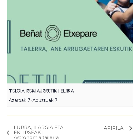
TELOIA IREKI AURRETIK | ELARA
-
Azaroak 7
Abuztuak 7
LURRA, ILARGIA ETA
APIRILA
EKLIPSEAK |
Astronomia tailerra