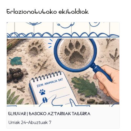
Erlazionatutako ekitaldiak
ELHUYAR | BASOKO AZTARNAK TAILERRA
-
Urriak 24
Abuztuak 7