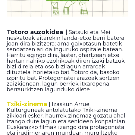
Totoro auzokidea |
Satsuki eta Mei
neskatoak aitarekin landa-etxe berri batera
joan dira bizitzera; ama gaixotasun batetik
sendatzen ari da inguruko ospitale batean.
Harritu egingo dira, laster, ohartzean etxe
hartan nahiko ezohikoak diren izaki batzuk
bizi direla eta oso bizilagun arraroak
dituztela; horietako bat Totoro da, basoko
izpiritu bat. Protegonistei arazoak sortzen
zaizkienean, lagun berriek itxaropena
berraurkitzen lagunduko diete.
Txiki-zinema
| Izaskun Arrue
Kulturguneak antolatutako Txiki-zinema
zikloari esker, haurrek zinemaz gozatu ahal
izango dute lagun eta senideen konpainian.
Euskarazko filmak izango dira protagonista,
eta irudimenaren munduan murgiltzeko