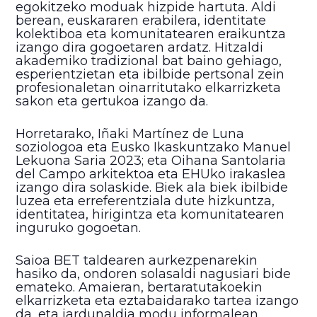
egokitzeko moduak hizpide hartuta. Aldi
berean, euskararen erabilera, identitate
kolektiboa eta komunitatearen eraikuntza
izango dira gogoetaren ardatz. Hitzaldi
akademiko tradizional bat baino gehiago,
esperientzietan eta ibilbide pertsonal zein
profesionaletan oinarritutako elkarrizketa
sakon eta gertukoa izango da.
Horretarako, Iñaki Martínez de Luna
soziologoa eta Eusko Ikaskuntzako Manuel
Lekuona Saria 2023; eta Oihana Santolaria
del Campo arkitektoa eta EHUko irakaslea
izango dira solaskide. Biek ala biek ibilbide
luzea eta erreferentziala dute hizkuntza,
identitatea, hirigintza eta komunitatearen
inguruko gogoetan.
Saioa BET taldearen aurkezpenarekin
hasiko da, ondoren solasaldi nagusiari bide
emateko. Amaieran, bertaratutakoekin
elkarrizketa eta eztabaidarako tartea izango
da, eta jardunaldia modu informalean