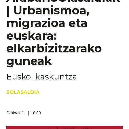
| Urbanismoa,
migrazioa eta
euskara:
elkarbizitzarako
guneak
Eusko Ikaskuntza
SOLASALDIA
Ekainak 11
| 18:00