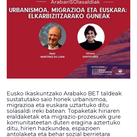
Eusko Ikaskuntzako Arabako BET taldeak
sustatutako saio honek urbanismoa,
migrazioa eta euskara uztartuko ditu
solasaldi ireki batean. Topaketak hiriaren
eraldaketak eta migrazio-prozesuek gure
komunitateetan duten eragina aztertuko
ditu, hirien hazkundea, espazioen
antolaketa eta behar sozial berrietara