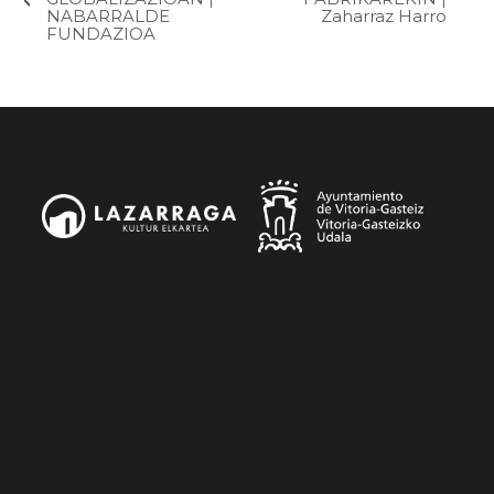
NABARRALDE
Zaharraz Harro
FUNDAZIOA