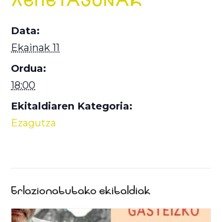
Data:
Ekainak 11
Ordua:
18:00
Ekitaldiaren Kategoria:
Ezagutza
Erlazionatutako ekitaldiak