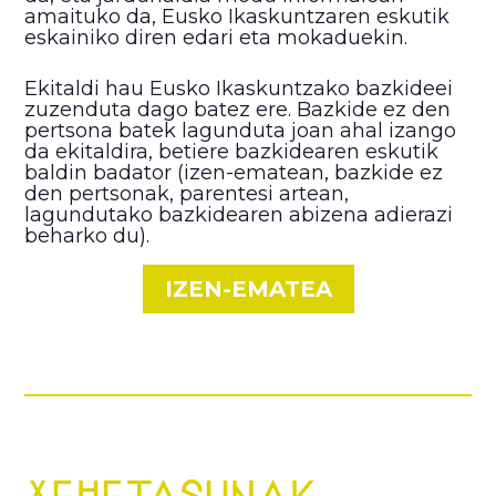
amaituko da, Eusko Ikaskuntzaren eskutik
eskainiko diren edari eta mokaduekin.
Ekitaldi hau Eusko Ikaskuntzako bazkideei
zuzenduta dago batez ere. Bazkide ez den
pertsona batek lagunduta joan ahal izango
da ekitaldira, betiere bazkidearen eskutik
baldin badator (izen-ematean, bazkide ez
den pertsonak, parentesi artean,
lagundutako bazkidearen abizena adierazi
beharko du).
IZEN-EMATEA
XEHETASUNAK