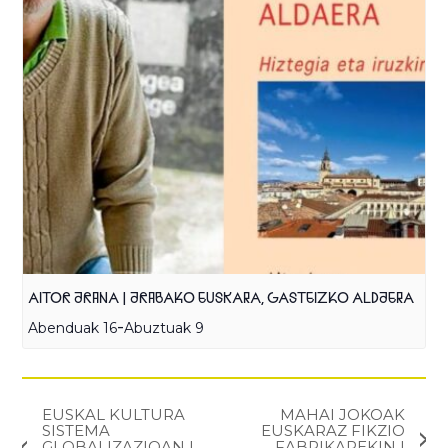
AITOR ARANA | ARABAKO EUSKARA, GASTEIZKO ALDAERA
-
Abenduak 16
Abuztuak 9
EUSKAL KULTURA
MAHAI JOKOAK
SISTEMA
EUSKARAZ FIKZIO
GLOBALIZAZIOAN |
FABRIKAREKIN |