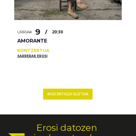
9
/
20:30
URRIAK
AMORANTE
KONTZERTUA
SARRERAK EROSI
IKUSI EKITALDI GUZTIAK
Erosi datozen