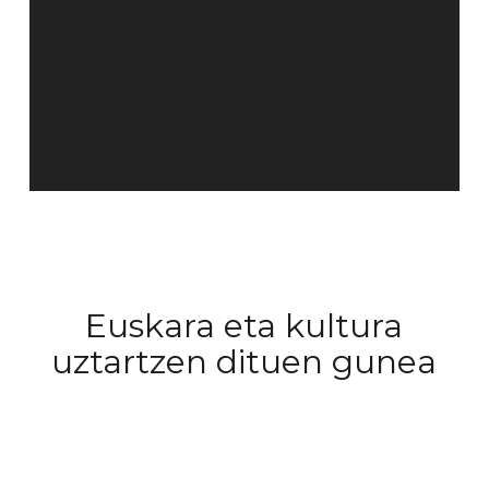
Euskara eta kultura
uztartzen dituen gunea