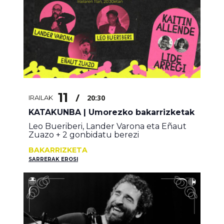
11
/
20:30
IRAILAK
KATAKUNBA | Umorezko bakarrizketak
Leo Bueriberi, Lander Varona eta Eñaut
Zuazo + 2 gonbidatu berezi
BAKARRIZKETA
SARRERAK EROSI