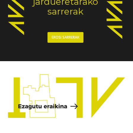
jardueretarako
sarrerak
EROSI SARRERAK