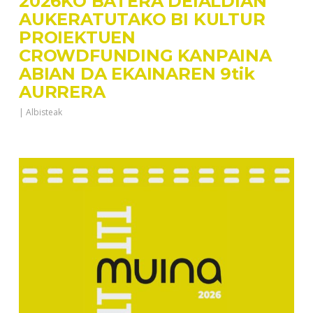
2026KO BATERA DEIALDIAN
AUKERATUTAKO BI KULTUR
PROIEKTUEN
CROWDFUNDING KANPAINA
ABIAN DA EKAINAREN 9tik
AURRERA
|
Albisteak