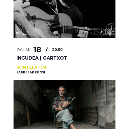
18
/
20:30
IRAILAK
INGUDEA | GARTXOT
KONTZERTUA
SARRERAK EROSI