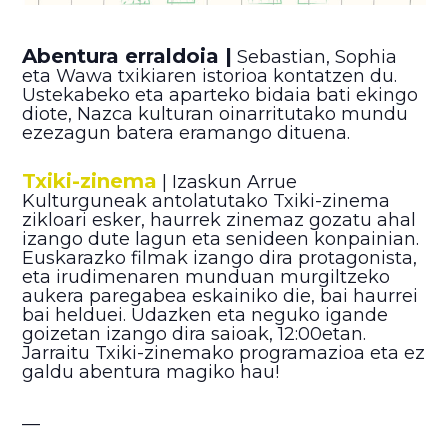
Abentura erraldoia |
Sebastian, Sophia
eta Wawa txikiaren istorioa kontatzen du.
Ustekabeko eta aparteko bidaia bati ekingo
diote, Nazca kulturan oinarritutako mundu
ezezagun batera eramango dituena.
Txiki-zinema
| Izaskun Arrue
Kulturguneak antolatutako Txiki-zinema
zikloari esker, haurrek zinemaz gozatu ahal
izango dute lagun eta senideen konpainian.
Euskarazko filmak izango dira protagonista,
eta irudimenaren munduan murgiltzeko
aukera paregabea eskainiko die, bai haurrei
bai helduei. Udazken eta neguko igande
goizetan izango dira saioak, 12:00etan.
Jarraitu Txiki-zinemako programazioa eta ez
galdu abentura magiko hau!
__