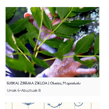
EUSKAL ZINEMA ZIKLOA | Oteiza, 14 apostolu
-
Urriak 6
Abuztuak 8