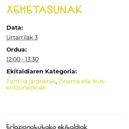
XEHETASUNAK
Data:
Urtarrilak 3
Ordua:
12:00 - 13:30
Ekitaldiaren Kategoria:
Familia jarduerak
,
Zinema eta ikus-
entzunezkoak
Erlazionatutako ekitaldiak