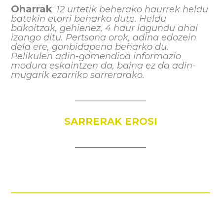
Oharrak
:
12 urtetik beherako haurrek heldu
batekin etorri beharko dute. Heldu
bakoitzak, gehienez, 4 haur lagundu ahal
izango ditu. Pertsona orok, adina edozein
dela ere, gonbidapena beharko du.
Pelikulen adin-gomendioa informazio
modura eskaintzen da, baina ez da adin-
mugarik ezarriko sarrerarako.
________________
SARRERAK EROSI
________________