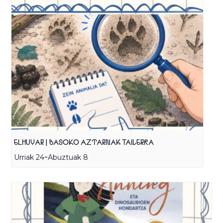
ELHUYAR | BASOKO AZTARNAK TAILERRA
-
Urriak 24
Abuztuak 8