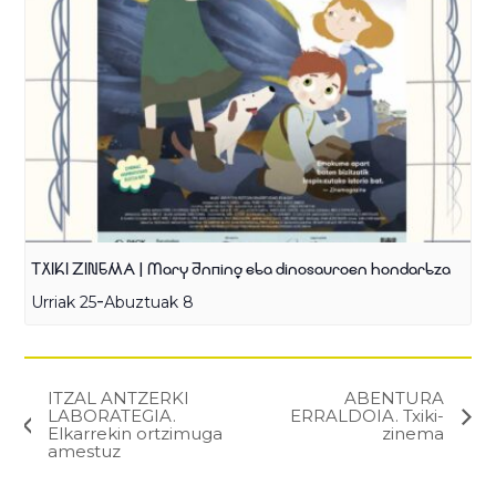
TXIKI ZINEMA | Mary Anning eta dinosauroen hondartza
-
Urriak 25
Abuztuak 8
ITZAL ANTZERKI
ABENTURA
LABORATEGIA.
ERRALDOIA. Txiki-
Elkarrekin ortzimuga
zinema
amestuz