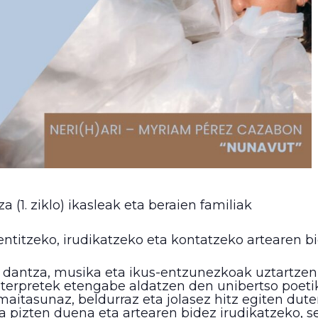
 (1. ziklo) ikasleak eta beraien familiak
ntitzeko, irudikatzeko eta kontatzeko artearen b
a, dantza, musika eta ikus-entzunezkoak uztartzen
nterpretek etengabe aldatzen den unibertso poetik
aitasunaz, beldurraz eta jolasez hitz egiten dute
atea pizten duena eta artearen bidez irudikatzeko,