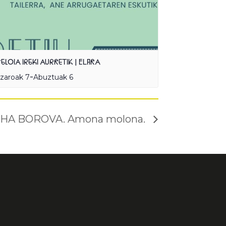
ELOIA IREKI AURRETIK | ELARA
-
zaroak 7
Abuztuak 6
HA BOROVA. Amona molona.