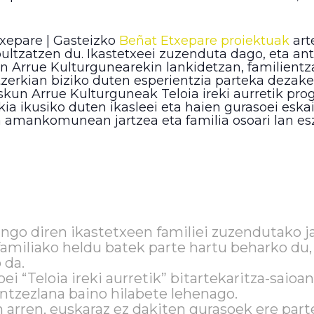
txepare | Gasteizko
Beñat Etxepare proiektuak
art
ltzatzen du. Ikastetxeei zuzenduta dago, eta ant
un Arrue Kulturgunearekin lankidetzan, familientz
erkian biziko duten esperientzia parteka dezaket
askun Arrue Kulturguneak Teloia ireki aurretik p
ia ikusiko duten ikasleei eta haien gurasoei eska
a amankomunean jartzea eta familia osoari lan e
ngo diren ikastetxeen familiei zuzendutako ja
familiako heldu batek parte hartu beharko du,
 da.
i “Teloia ireki aurretik” bitartekaritza-saioa
ntzezlana baino hilabete lehenago.
 arren, euskaraz ez dakiten gurasoek ere part