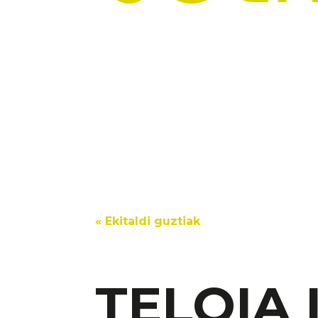
« Ekitaldi guztiak
TELOIA 