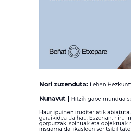
Nori zuzenduta:
Lehen Hezkuntza
Nunavut
|
Hitzik gabe mundua se
Haur ipuinen iruditeriatik abiatut
garaikidea da hau. Eszenan, hiru i
gorputzak, soinuak eta objektuak m
irisgarria da, ikasleen sentsibilit