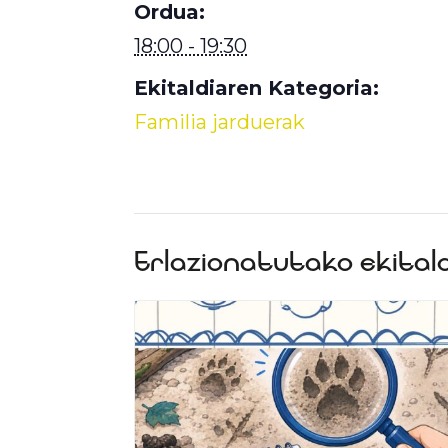
Ordua:
18:00 - 19:30
Ekitaldiaren Kategoria:
Familia jarduerak
Erlazionatutako ekital