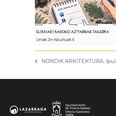
ELHUYAR | BASOKO AZTARNAK TAILERRA
-
Urriak 24
Abuztuak 6
NONDIK ARKITEKTURA. Ipui