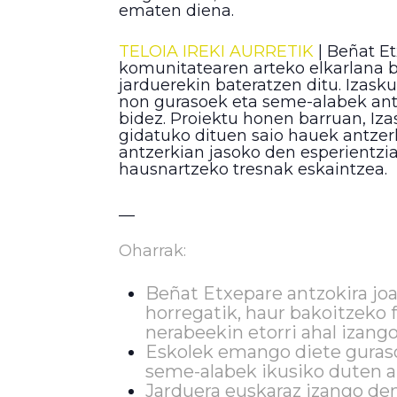
ematen diena.
TELOIA IREKI AURRETIK
| Beñat E
komunitatearen arteko elkarlana bu
jarduerekin bateratzen ditu. Izask
non gurasoek eta seme-alabek antz
bidez. Proiektu honen barruan, Iz
gidatuko dituen saio hauek antzerk
antzerkian jasoko den esperientzi
hausnartzeko tresnak eskaintzea.
__
Oharrak:
Beñat Etxepare antzokira joa
horregatik, haur bakoitzeko 
nerabeekin etorri ahal izango
Eskolek emango diete gurasoe
seme-alabek ikusiko duten a
Jarduera euskaraz izango den