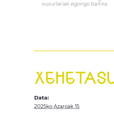
xuxurlariak egongo baitira.
XEHETAS
Data:
2025ko Azaroak 15