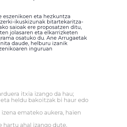
e eszenikoen eta hezkuntza
zerki-ikuskizunak bitartekaritza-
ako saioak ere proposatzen ditu,
en jolasaren eta elkarrizketen
rograma osatuko du. Ane Arrugaetak
inita daude, helburu izanik
szenikoaren inguruan
rduera itxia izango da hau;
 eta heldu bakoitzak bi haur edo
n izena emateko aukera, haien
e hartu ahal izango dute,