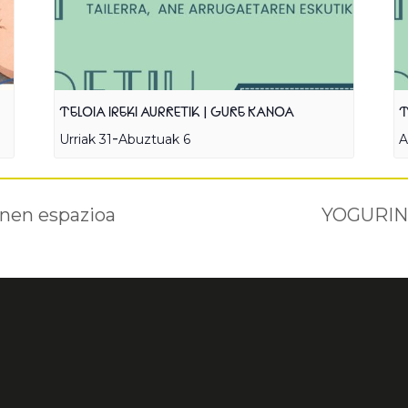
TELOIA IREKI AURRETIK | GURE KANOA
T
-
Urriak 31
Abuztuak 6
A
nen espazioa
YOGURIN