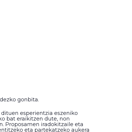
idezko gonbita.
 dituen esperientzia eszeniko
o bat eraikitzen dute, non
n. Proposamen iradokitzaile eta
 sentitzeko eta partekatzeko aukera