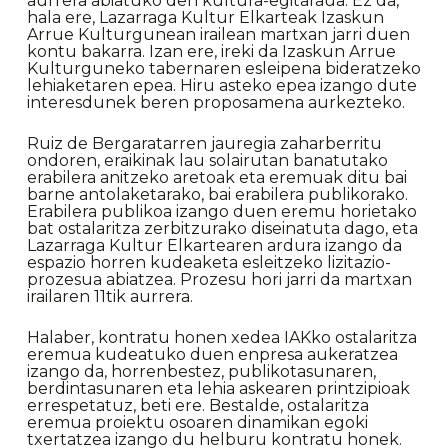
aurrera abiatuko den kultura-egitaraua. Ez da,
hala ere, Lazarraga Kultur Elkarteak Izaskun
Arrue Kulturgunean irailean martxan jarri duen
kontu bakarra. Izan ere, ireki da Izaskun Arrue
Kulturguneko tabernaren esleipena bideratzeko
lehiaketaren epea. Hiru asteko epea izango dute
interesdunek beren proposamena aurkezteko.
Ruiz de Bergaratarren jauregia zaharberritu
ondoren, eraikinak lau solairutan banatutako
erabilera anitzeko aretoak eta eremuak ditu bai
barne antolaketarako, bai erabilera publikorako.
Erabilera publikoa izango duen eremu horietako
bat ostalaritza zerbitzurako diseinatuta dago, eta
Lazarraga Kultur Elkartearen ardura izango da
espazio horren kudeaketa esleitzeko lizitazio-
prozesua abiatzea. Prozesu hori jarri da martxan
irailaren 11tik aurrera.
Halaber, kontratu honen xedea IAKko ostalaritza
eremua kudeatuko duen enpresa aukeratzea
izango da, horrenbestez, publikotasunaren,
berdintasunaren eta lehia askearen printzipioak
errespetatuz, beti ere. Bestalde, ostalaritza
eremua proiektu osoaren dinamikan egoki
txertatzea izango du helburu kontratu honek.