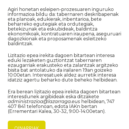
Agiri honetan esleipen-prozesuaren inguruko
informazioa bildu da: tabernaren deskribapenak
eta planoak, edukierak, inbentarioa, bete
beharreko egutegiak eta ordutegiak,
betekizunak eta eskubideak, baldintza
ekonomikoak, kontratuaren iraupena, aseguruari
dagozkionak eta proposamenak esleitzeko
baldintzak.
Lizitazio epea irekita dagoen bitartean interesa
eduki lezaketen guztiontzat tabernaren
ezaugarriak erakusteko eta zalantzak argitzeko
bisita bat antolatuko da irailaren 19an goizeko
10:00etan. Interesatuek aldez aurretik interesa
idatziz agertu beharko dute beheko helbidean.
Era berean lizitazio epea irekita dagoen bitartean
interesdunek argibideak eska ditzakete
administrazioa@lazarraga.eus
helbidean, 747
407 841 telefonoan, edota IAKn bertan
(Errementari Kalea, 30-32, 9:00-14:00etan).
OINARRIAK