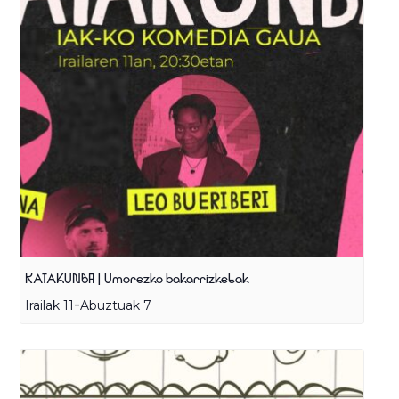
KATAKUNBA | Umorezko bakarrizketak
-
Irailak 11
Abuztuak 7