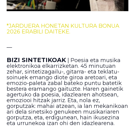
*JARDUERA HONETAN KULTURA BONUA
2026 ERABILI DAITEKE.
__
BIZI SINTETIKOAK
| Poesia eta musika
elektronikoa elkarrizketan. 45 minutuan
zehar, sintetizagailu-, gitarra- eta teklatu-
soinuek emango diote giroa aretoari, eta
emozio-paleta zabal bateko puntu batetik
bestera eramango gaituzte. Haren gainetik
agertuko da poesia, idazlearen ahotsean,
emoziooi hitzak jarriz. Eta, nola ez,
gorputzak: mahai atzean, ia lan mekanikoan
ari dela sinetsiko genukeen musikariaren
gorputza, eta, erdigunean, hain ikusezina
eta urrunekoa izan ohi den idazlearena.