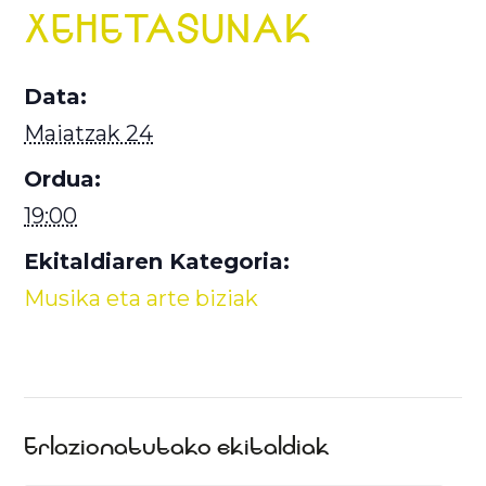
XEHETASUNAK
Data:
Maiatzak 24
Ordua:
19:00
Ekitaldiaren Kategoria:
Musika eta arte biziak
Erlazionatutako ekitaldiak