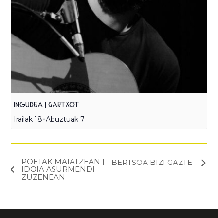
INGUDEA | GARTXOT
-
Irailak 18
Abuztuak 7
POETAK MAIATZEAN |
BERTSOA BIZI GAZTE
IDOIA ASURMENDI
ZUZENEAN