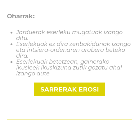
Oharrak:
Jarduerak eserleku mugatuak izango
ditu.
Eserlekuak ez dira zenbakidunak izango
eta iritsiera-ordenaren arabera beteko
dira.
Eserlekuak betetzean, gainerako
ikusleek ikuskizuna zutik gozatu ahal
izango dute.
SARRERAK EROSI