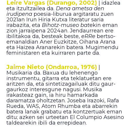
Leire Vargas (Durango, 2002)
| idazlea
eta itzultzailea da.
Dena ametsa den
irudipena
poesia-liburua argitaratu zuen
2021an Irun Hiria Kutxa literatur saria
irabazita, eta
Bihotz-museo bat
ekin eman
zion jarraipena 2024an. Jendaurrean ere
ibilitakoa da, besteak beste,
eRRe
bertso-
emanaldian Aner Euzkitze, Oihana Arana
eta Haizea Aranarekin batera. Mugimendu
feministaren eta kuirraren parte da.
Jaime Nieto (Ondarroa, 1976)
|
Musikaria da. Baxua du lehenengo
instrumentu, gitarra eta teklatuetan ere
aritzen da, eta sintetizagailuak ditu gaur-
gaurkoz interesgune nagusi. Musika
irakasteaz gain, ia hiru hamarkada
daramatza oholtzetan. Joseba Irazoki, Rafa
Rueda, WAS, Atom Rhumba eta abarrekin
batera lanak grabatu eta kontzertuak eman
ditu; azken sei urteetan El Columpio Asesino
taldearekin ibili da errepidean.