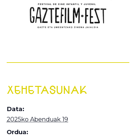
XEHETASUNAK
Data:
2025ko Abenduak 19
Ordua: