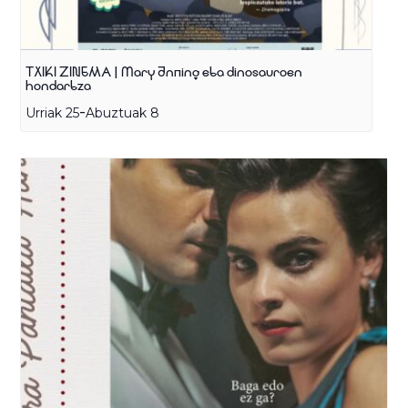
TXIKI ZINEMA | Mary Anning eta dinosauroen
hondartza
-
Urriak 25
Abuztuak 8