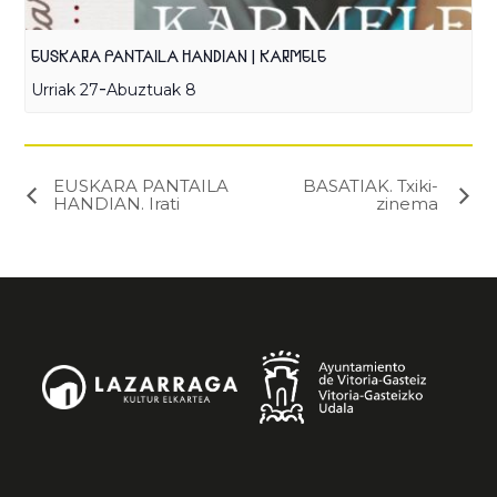
EUSKARA PANTAILA HANDIAN | KARMELE
-
Urriak 27
Abuztuak 8
EUSKARA PANTAILA
BASATIAK. Txiki-
HANDIAN. Irati
zinema