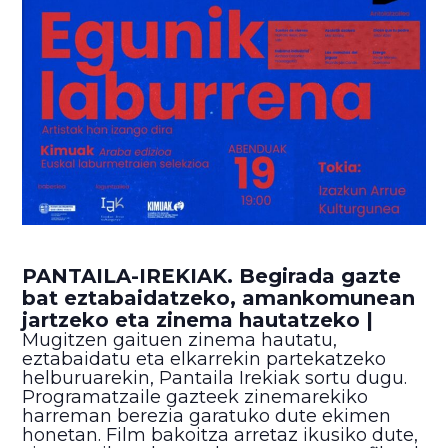
PANTAILA-IREKIAK. Begirada gazte
bat eztabaidatzeko, amankomunean
jartzeko eta zinema hautatzeko |
Mugitzen gaituen zinema hautatu,
eztabaidatu eta elkarrekin partekatzeko
helburuarekin, Pantaila Irekiak sortu dugu.
Programatzaile gazteek zinemarekiko
harreman berezia garatuko dute ekimen
honetan. Film bakoitza arretaz ikusiko dute,