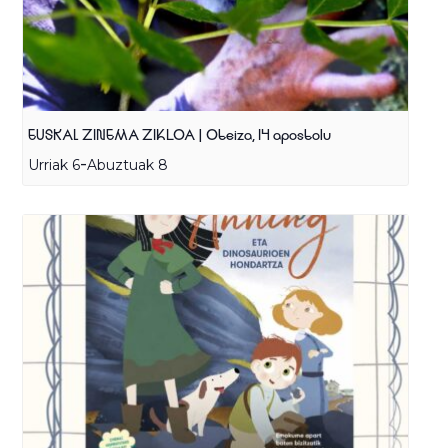
EUSKAL ZINEMA ZIKLOA | Oteiza, 14 apostolu
-
Urriak 6
Abuztuak 8