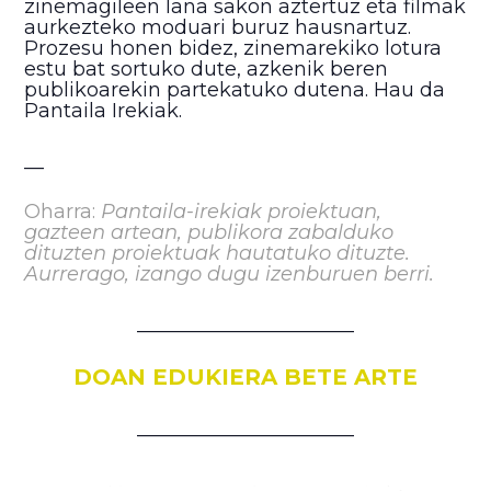
zinemagileen lana sakon aztertuz eta filmak
aurkezteko moduari buruz hausnartuz.
Prozesu honen bidez, zinemarekiko lotura
estu bat sortuko dute, azkenik beren
publikoarekin partekatuko dutena. Hau da
Pantaila Irekiak.
__
Oharra:
Pantaila-irekiak proiektuan,
gazteen artean, publikora zabalduko
dituzten proiektuak hautatuko dituzte.
Aurrerago, izango dugu izenburuen berri.
______________________
DOAN EDUKIERA BETE ARTE
______________________