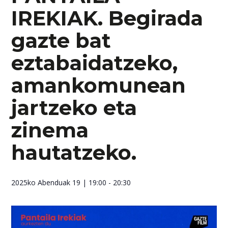
IREKIAK. Begirada
gazte bat
eztabaidatzeko,
amankomunean
jartzeko eta
zinema
hautatzeko.
2025ko Abenduak 19
| 19:00 - 20:30