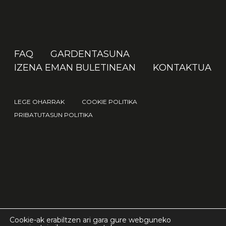
FAQ
GARDENTASUNA
IZENA EMAN BULETINEAN
KONTAKTUA
LEGE OHARRAK
COOKIE POLITIKA
PRIBATUTASUN POLITIKA
© 2026 IAK.
Cookie-ak erabiltzen ari gara gure webguneko