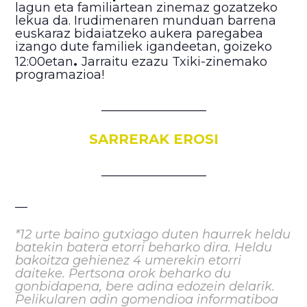
lagun eta familiartean zinemaz gozatzeko
lekua da. Irudimenaren munduan barrena
euskaraz bidaiatzeko aukera paregabea
izango dute familiek igandeetan, goizeko
.
12:00etan
Jarraitu ezazu Txiki-zinemako
programazioa!
_________________
SARRERAK EROSI
_________________
__
*12 urte baino gutxiago duten haurrek heldu
batekin batera etorri beharko dira. Heldu
bakoitza gehienez 4 umerekin etorri
daiteke. Pertsona orok beharko du
gonbidapena, bere adina edozein delarik.
Pelikularen adin gomendioa informatiboa