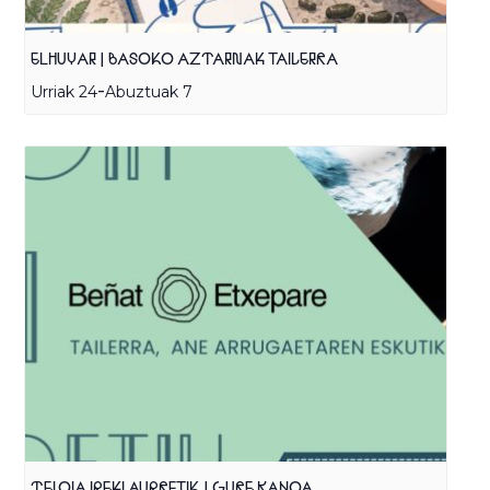
ELHUYAR | BASOKO AZTARNAK TAILERRA
-
Urriak 24
Abuztuak 7
TELOIA IREKI AURRETIK | GURE KANOA