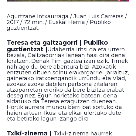
Agurtzane Intxaurraga / Juan Luis Carreras /
2017 / 72 min. / Euskal Herria / Publiko
guztientzat.
Teresa eta galtzagorri | Publiko
guztientzat |
Udaberria iritsi da eta urtero
bezala, Galtzagorriak lanean hasi dira dena
loratzen. Denak Tim gaztea izan ezik. Timek
nahiago du bere abentura bizi. Azokatik
entzuten dituen soinu erakargarriei jarraituz,
gainerako iratxoengandik urrundu eta Vlad,
azokaz azoka dabilen pertsona zitalaren
atzaparretan eroriko da bere bizitza erabat
deseginez. Egun horietako batean, dena
aldatuko da Teresa ezagutzen duenean.
Hortik aurrera mundu berri bat sortuko da
haien artean. Ikusi eta elkar ulertuko dute
eta betirako lagun izango dira.
Txiki-zinema |
Txiki-zinema haurrek