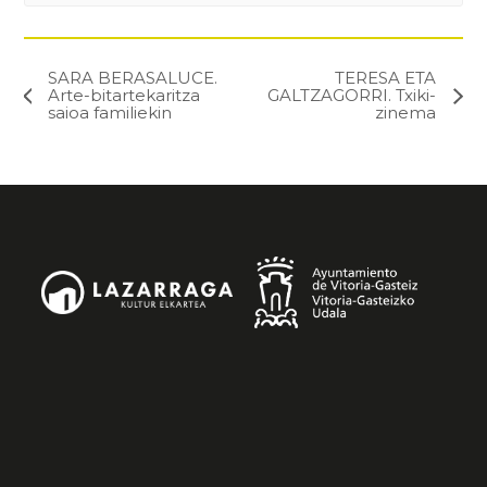
SARA BERASALUCE.
TERESA ETA
Arte-bitartekaritza
GALTZAGORRI. Txiki-
saioa familiekin
zinema