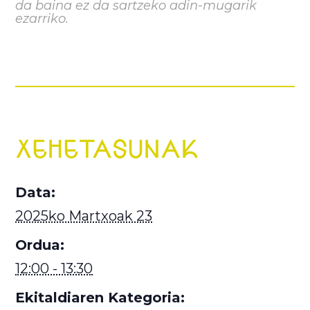
da baina ez da sartzeko adin-mugarik
ezarriko.
XEHETASUNAK
Data:
2025ko Martxoak 23
Ordua:
12:00 - 13:30
Ekitaldiaren Kategoria: