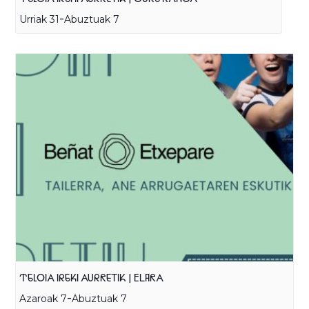
-
Urriak 31
Abuztuak 7
TELOIA IREKI AURRETIK | ELARA
-
Azaroak 7
Abuztuak 7