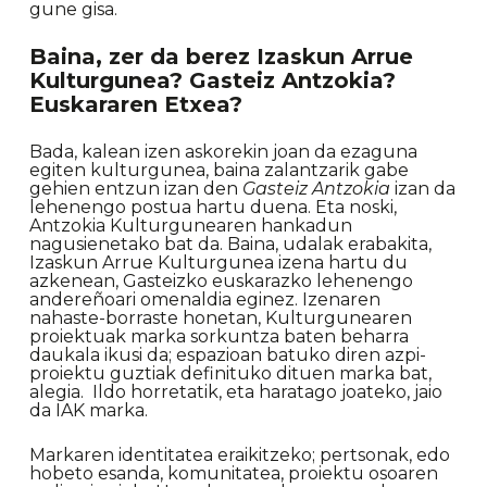
gune gisa.
Baina, zer da berez Izaskun Arrue
Kulturgunea? Gasteiz Antzokia?
Euskararen Etxea?
Bada, kalean izen askorekin joan da ezaguna
egiten kulturgunea, baina zalantzarik gabe
gehien entzun izan den
Gasteiz Antzokia
izan da
lehenengo postua hartu duena. Eta noski,
Antzokia Kulturgunearen hankadun
nagusienetako bat da. Baina, udalak erabakita,
Izaskun Arrue Kulturgunea izena hartu du
azkenean, Gasteizko euskarazko lehenengo
andereñoari omenaldia eginez. Izenaren
nahaste-borraste honetan, Kulturgunearen
proiektuak marka sorkuntza baten beharra
daukala ikusi da; espazioan batuko diren azpi-
proiektu guztiak definituko dituen marka bat,
alegia. Ildo horretatik, eta haratago joateko, jaio
da IAK marka.
Markaren identitatea eraikitzeko; pertsonak, edo
hobeto esanda, komunitatea, proiektu osoaren