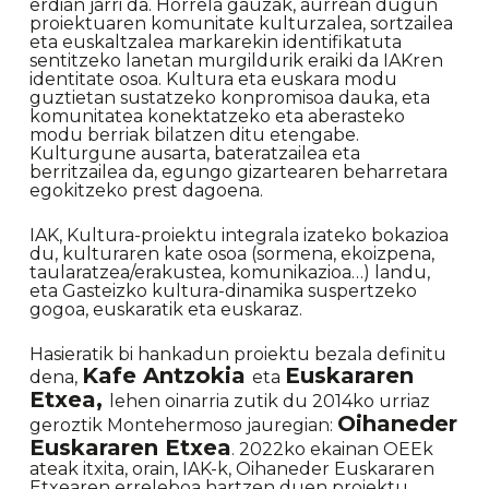
erdian jarri da. Horrela gauzak, aurrean dugun
proiektuaren komunitate kulturzalea, sortzailea
eta euskaltzalea markarekin identifikatuta
sentitzeko lanetan murgildurik eraiki da IAKren
identitate osoa. Kultura eta euskara modu
guztietan sustatzeko konpromisoa dauka, eta
komunitatea konektatzeko eta aberasteko
modu berriak bilatzen ditu etengabe.
Kulturgune ausarta, bateratzailea eta
berritzailea da, egungo gizartearen beharretara
egokitzeko prest dagoena.
IAK, Kultura-proiektu integrala izateko bokazioa
du, kulturaren kate osoa (sormena, ekoizpena,
taularatzea/erakustea, komunikazioa…) landu,
eta Gasteizko kultura-dinamika suspertzeko
gogoa, euskaratik eta euskaraz.
Hasieratik bi hankadun proiektu bezala definitu
Kafe Antzokia
Euskararen
dena,
eta
Etxea,
lehen oinarria zutik du 2014ko urriaz
Oihaneder
geroztik Montehermoso jauregian:
Euskararen Etxea
. 2022ko ekainan OEEk
ateak itxita, orain, IAK-k, Oihaneder Euskararen
Etxearen erreleboa hartzen duen proiektu