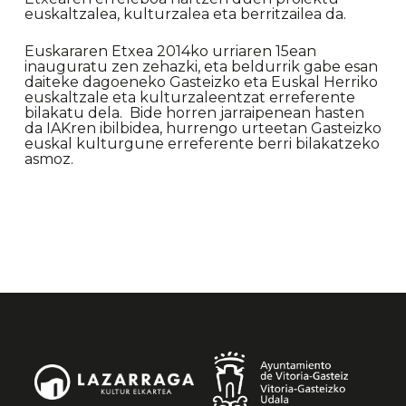
euskaltzalea, kulturzalea eta berritzailea da.
Euskararen Etxea 2014ko urriaren 15ean
inauguratu zen zehazki, eta beldurrik gabe esan
daiteke dagoeneko Gasteizko eta Euskal Herriko
euskaltzale eta kulturzaleentzat erreferente
bilakatu dela. Bide horren jarraipenean hasten
da IAKren ibilbidea, hurrengo urteetan Gasteizko
euskal kulturgune erreferente berri bilakatzeko
asmoz.