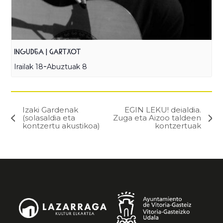
INGUDEA | GARTXOT
-
Irailak 18
Abuztuak 8
Izaki Gardenak
EGIN LEKU! deialdia.
(solasaldia eta
Zuga eta Aizoo taldeen
kontzertu akustikoa)
kontzertuak