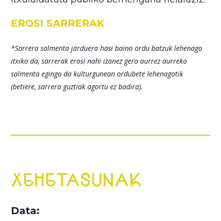
EROSI SARRERAK
*Sarrera salmenta jarduera hasi baino ordu batzuk lehenago
itxiko da, sarrerak erosi nahi izanez gero aurrez aurreko
salmenta egingo da kulturgunean ordubete lehenagotik
(betiere, sarrera guztiak agortu ez badira).
XEHETASUNAK
Data: