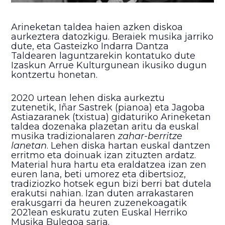
Arineketan taldea haien azken diskoa
aurkeztera datozkigu. Beraiek musika jarriko
dute, eta Gasteizko Indarra Dantza
Taldearen laguntzarekin kontatuko dute
Izaskun Arrue Kulturgunean ikusiko dugun
kontzertu honetan.
2020 urtean lehen diska aurkeztu
zutenetik, Iñar Sastrek (pianoa) eta Jagoba
Astiazaranek (txistua) gidaturiko Arineketan
taldea dozenaka plazetan aritu da euskal
musika tradizionalaren
zahar-berritze
lanetan
. Lehen diska hartan euskal dantzen
erritmo eta doinuak izan zituzten ardatz.
Material hura hartu eta eraldatzea izan zen
euren lana, beti umorez eta dibertsioz,
tradiziozko hotsek egun bizi berri bat dutela
erakutsi nahian. Izan duten arrakastaren
erakusgarri da heuren zuzenekoagatik
2021ean eskuratu zuten Euskal Herriko
Musika Bulegoa saria.