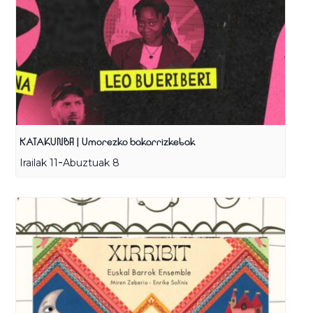
KATAKUNBA | Umorezko bakarrizketak
-
Irailak 11
Abuztuak 8