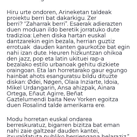
Hiru urte ondoren, Arineketan taldeak
proiektu berri bat dakarkigu. Zer
berri? “Zaharrak berri”. Esaerak adierazten
duen moduan ildo beretik jorratuko dute
tradizioa: Lehen diska hartan euskal
dantzarekin egin bezala, herrian guztiz
errotuak dauden kanten gaurkotze bat egin
nahi izan dute. Heuren hizkuntzan ohikoa
den jazz, pop eta latin ukituei rap-a
bezalako estilo urbanoak gehitu dizkiete
oraingoan. Eta lan horretarako gaur egungo
hainbat ahots esanguratsu bildu dituzte
diskan: Ødei, Nøgen, Olaia Inziarte, Idoia,
Mikel Urdangarin, Ansa ahizpak, Ainara
Ortega, Eñaut Agirre, Beñat
Gaztelumendi baita New Yorken egoitza
duen Rosalind talde amerikarra ere.
Modu horretan euskal ondarea
berreskuratuz, bigarren bizitza bat eman
nahi zaie galtzear dauden kantei,
itxuraldatuta publiko berriengana helaraziz.”