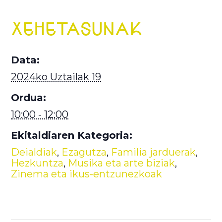
XEHETASUNAK
Data:
2024ko Uztailak 19
Ordua:
10:00 - 12:00
Ekitaldiaren Kategoria:
Deialdiak
,
Ezagutza
,
Familia jarduerak
,
Hezkuntza
,
Musika eta arte biziak
,
Zinema eta ikus-entzunezkoak