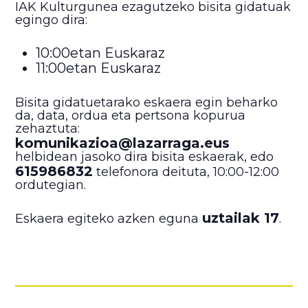
IAK Kulturgunea ezagutzeko bisita gidatuak
egingo dira:
10:00etan Euskaraz
11:00etan Euskaraz
Bisita gidatuetarako eskaera egin beharko
da, data, ordua eta pertsona kopurua
zehaztuta:
komunikazioa@lazarraga.eus
helbidean jasoko dira bisita eskaerak, edo
615986832
telefonora deituta, 10:00-12:00
ordutegian.
uztailak 17
Eskaera egiteko azken eguna
.