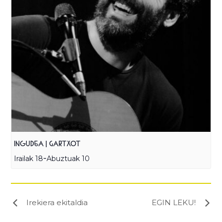
INGUDEA | GARTXOT
-
Irailak 18
Abuztuak 10
Irekiera ekitaldia
EGIN LEKU!