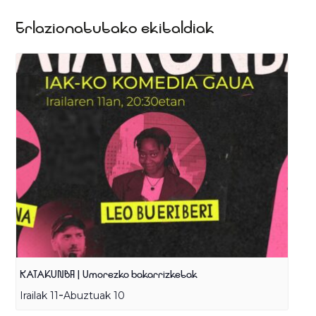
Erlazionatutako ekitaldiak
KATAKUNBA | Umorezko bakarrizketak
-
Irailak 11
Abuztuak 10