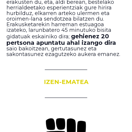
erakusten du, eta, aldi berean, bestelako
herrialdeetako esperientziak gure hirira
hurbilduz, elkarren arteko ulermen eta
oroimen-lana sendotzea bilatzen du.
Erakusketarekin harreman estuagoa
izateko, larunbatero 45 minutuko bisita
gehienez 20
gidatuak eskainiko dira;
pertsona apuntatu ahal izango dira
saio bakoitzean, gertutasunez eta
sakontasunez ezagutzeko aukera emanez.
________________
IZEN-EMATEA
________________