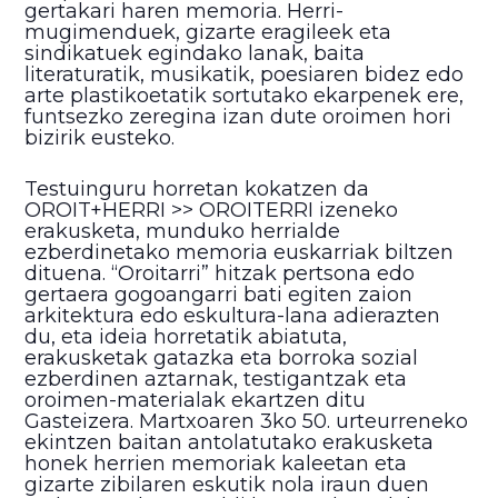
gertakari haren memoria. Herri-
mugimenduek, gizarte eragileek eta
sindikatuek egindako lanak, baita
literaturatik, musikatik, poesiaren bidez edo
arte plastikoetatik sortutako ekarpenek ere,
funtsezko zeregina izan dute oroimen hori
bizirik eusteko.
Testuinguru horretan kokatzen da
OROIT+HERRI >> OROITERRI izeneko
erakusketa, munduko herrialde
ezberdinetako memoria euskarriak biltzen
dituena. “Oroitarri” hitzak pertsona edo
gertaera gogoangarri bati egiten zaion
arkitektura edo eskultura-lana adierazten
du, eta ideia horretatik abiatuta,
erakusketak gatazka eta borroka sozial
ezberdinen aztarnak, testigantzak eta
oroimen-materialak ekartzen ditu
Gasteizera. Martxoaren 3ko 50. urteurreneko
ekintzen baitan antolatutako erakusketa
honek herrien memoriak kaleetan eta
gizarte zibilaren eskutik nola iraun duen