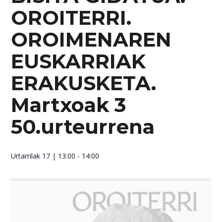
OROITERRI.
OROIMENAREN
EUSKARRIAK
ERAKUSKETA.
Martxoak 3
50.urteurrena
Urtarrilak 17
| 13:00 - 14:00