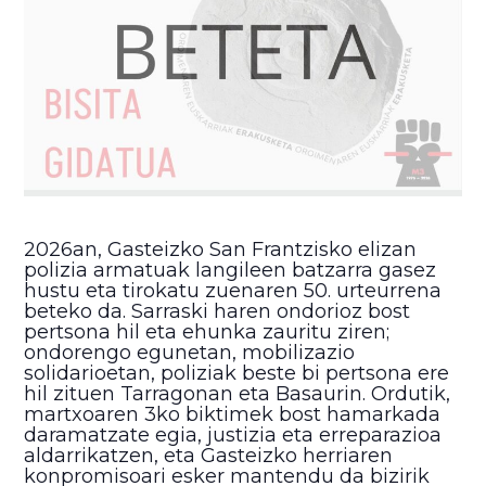
2026an, Gasteizko San Frantzisko elizan
polizia armatuak langileen batzarra gasez
hustu eta tirokatu zuenaren 50. urteurrena
beteko da. Sarraski haren ondorioz bost
pertsona hil eta ehunka zauritu ziren;
ondorengo egunetan, mobilizazio
solidarioetan, poliziak beste bi pertsona ere
hil zituen Tarragonan eta Basaurin. Ordutik,
martxoaren 3ko biktimek bost hamarkada
daramatzate egia, justizia eta erreparazioa
aldarrikatzen, eta Gasteizko herriaren
konpromisoari esker mantendu da bizirik