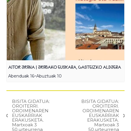
AITOR ARANA | ARABAKO EUSKARA, GASTEIZKO ALDAERA
-
Abenduak 16
Abuztuak 10
BISITA GIDATUA:
BISITA GIDATUA:
OROITERRI.
OROITERRI.
OROIMENAREN
OROIMENAREN
EUSKARRIAK
EUSKARRIAK
ERAKUSKETA.
ERAKUSKETA.
Martxoak 3
Martxoak 3
50.urteurrena
50.urteurrena