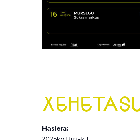
XEHETAS
Hasiera:
2025ko Urriak 1