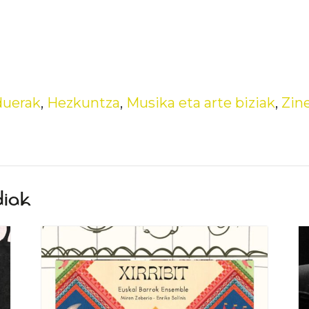
duerak
,
Hezkuntza
,
Musika eta arte biziak
,
Zin
diak