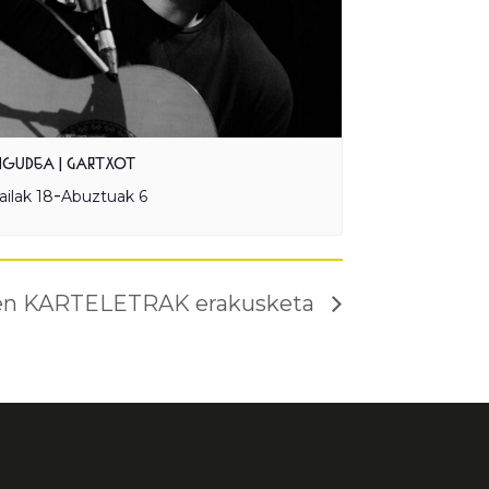
NGUDEA | GARTXOT
-
railak 18
Abuztuak 6
en KARTELETRAK erakusketa