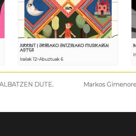
XIRRIBIT | ARABAKO ANTZINAKO MUSIKAREN
I
ASTEA
I
-
Irailak 12
Abuztuak 6
SALBATZEN DUTE.
Markos Gimenor