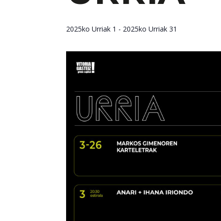
2025ko Urriak 1
-
2025ko Urriak 31