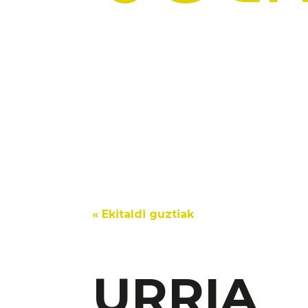
« Ekitaldi guztiak
URRIA