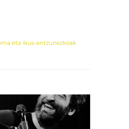
ema eta ikus-entzunezkoak