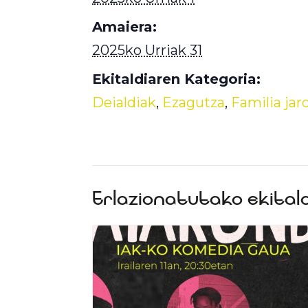
Amaiera:
2025ko Urriak 31
Ekitaldiaren Kategoria:
Deialdiak
,
Ezagutza
,
Familia jar
Erlazionatutako ekital