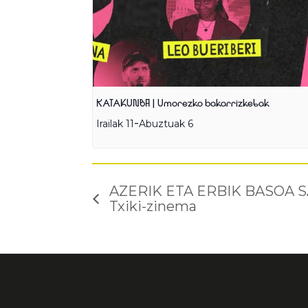
KATAKUNBA | Umorezko bakarrizketak
-
Irailak 11
Abuztuak 6
AZERIK ETA ERBIK BASOA 
Txiki-zinema